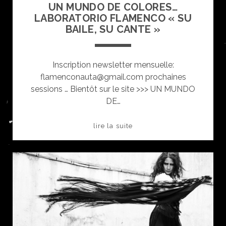
UN MUNDO DE COLORES…
LABORATORIO FLAMENCO « SU
BAILE, SU CANTE »
Inscription newsletter mensuelle:
flamenconauta@gmail.com prochaines
sessions … Bientôt sur le site >>> UN MUNDO
DE…
UN
lire la suite
MUNDO
DE
COLORES…
LABORATORIO
FLAMENCO
«
su
baile,