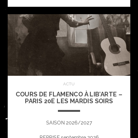
intensif
de
FLAMENCO
du
9
au
13
septembre
2026
Paris
ACTU
COURS DE FLAMENCO À LIB’ARTE –
PARIS 20E LES MARDIS SOIRS
SAISON 2026/2027
REPRISE septembre 2026